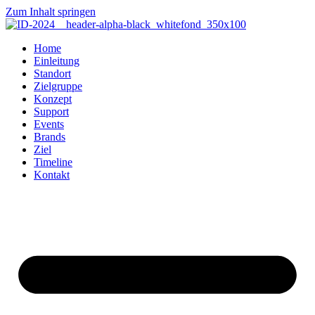
Zum Inhalt springen
Home
Einleitung
Standort
Zielgruppe
Konzept
Support
Events
Brands
Ziel
Timeline
Kontakt